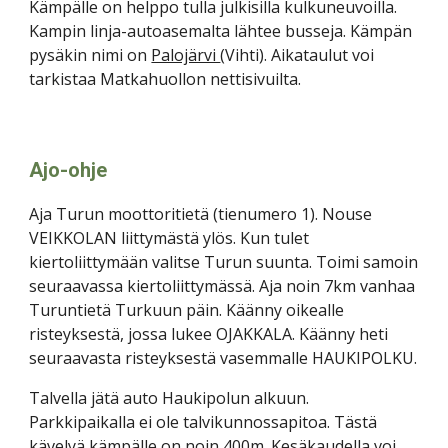
Kämpälle on helppo tulla julkisilla kulkuneuvoilla.
Kampin linja-autoasemalta lähtee busseja. Kämpän
pysäkin nimi on
Palojärvi
(Vihti). Aikataulut voi
tarkistaa Matkahuollon nettisivuilta.
Ajo-ohje
Aja Turun moottoritietä (tienumero 1). Nouse
VEIKKOLAN liittymästä ylös. Kun tulet
kiertoliittymään valitse Turun suunta. Toimi samoin
seuraavassa kiertoliittymässä. Aja noin 7km vanhaa
Turuntietä Turkuun päin. Käänny oikealle
risteyksestä, jossa lukee OJAKKALA. Käänny heti
seuraavasta risteyksestä vasemmalle HAUKIPOLKU.
Talvella jätä auto Haukipolun alkuun.
Parkkipaikalla ei ole talvikunnossapitoa. Tästä
kävelyä kämpälle on noin 400m. Kesäkaudella voi