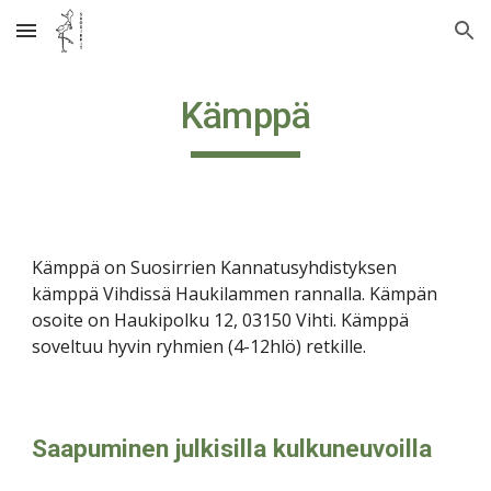
Skip to main content
Skip to navigation
Kämppä
Kämppä on Suosirrien Kannatusyhdistyksen
kämppä Vihdissä Haukilammen rannalla. Kämpän
osoite on Haukipolku 12, 03150 Vihti. Kämppä
soveltuu hyvin ryhmien (4-12hlö) retkille.
Saapuminen julkisilla kulkuneuvoilla